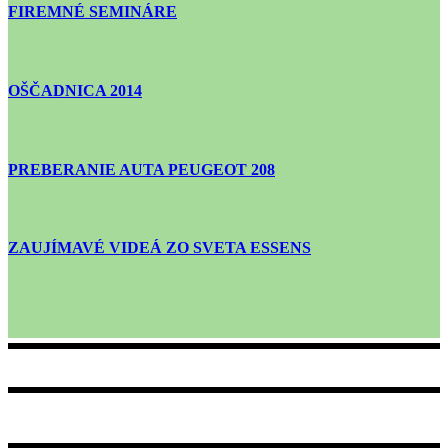
FIREMNÉ SEMINÁRE
OŠČADNICA 2014
PREBERANIE AUTA PEUGEOT 208
ZAUJÍMAVÉ VIDEÁ ZO SVETA ESSENS
+421 905 936 610
Podhradie 716/113, 086 33 Zborov