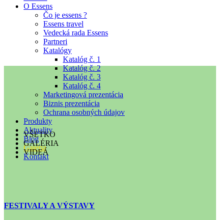
O Essens
Čo je essens ?
Essens travel
Vedecká rada Essens
Partneri
Katalógy
Katalóg č. 1
Katalóg č. 2
Katalóg č. 3
Katalóg č. 4
Marketingová prezentácia
Biznis prezentácia
Ochrana osobných údajov
Produkty
Aktuality
VŠETKO
Blog
GALÉRIA
Galéria
VIDEÁ
Kontakt
FESTIVALY A VÝSTAVY