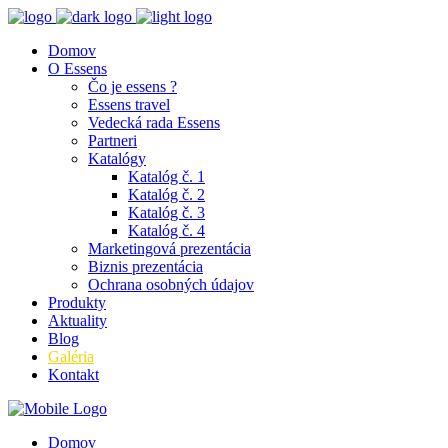
Domov
O Essens
Čo je essens ?
Essens travel
Vedecká rada Essens
Partneri
Katalógy
Katalóg č. 1
Katalóg č. 2
Katalóg č. 3
Katalóg č. 4
Marketingová prezentácia
Biznis prezentácia
Ochrana osobných údajov
Produkty
Aktuality
Blog
Galéria
Kontakt
Domov