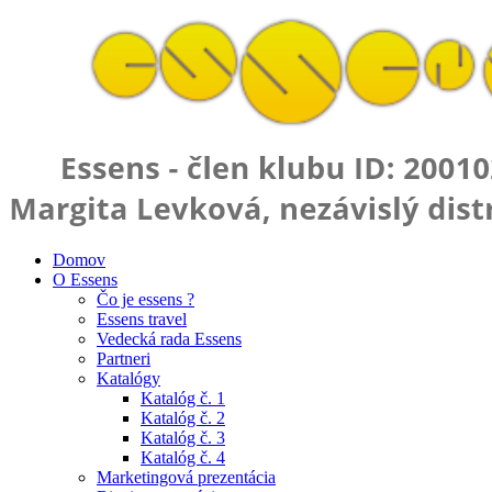
Domov
O Essens
Čo je essens ?
Essens travel
Vedecká rada Essens
Partneri
Katalógy
Katalóg č. 1
Katalóg č. 2
Katalóg č. 3
Katalóg č. 4
Marketingová prezentácia