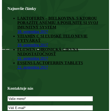
Najnovšie články
LAKTOFERÍN – BIELKOVINA, S KTOROU
PORAZÍTE ANÉMIU A POSILNITE SI SVOJ
IMUNITNÝ SYSTÉM
18. septembra 2017
VITAMÍN C SI ĽUDSKÉ TELO NEVIE
VYTVÁRAŤ
19. septembra 2017
FLOWEN CHRONICKÁ CIEVNA
NEDOSTATOČNOSŤ
22. septembra 2017
ESSENS LACTOFERRIN TABLETS
22. septembra 2017
Kontaktuje nás