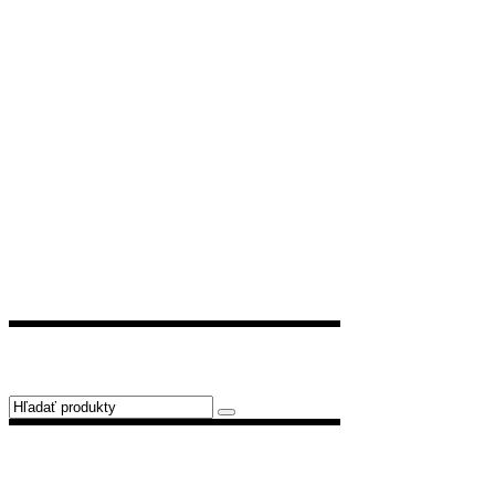
HĽADAŤ
Search
for:
FILTROVAŤ PODĽA CENY