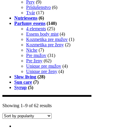
Pery
(9)
Príslušenstvo
(6)
Tvár
(17)
Nutriessens
(6)
Parfumy essens
(140)
4 elements
(25)
Essens body mist
(4)
Kozmetika pre mužov
(1)
Kozmetika pre ženy
(2)
Niche
(7)
Pre mužov
(31)
Pre ženy
(62)
Unique pre mužov
(4)
Unique pre ženy
(4)
Slow living
(28)
Sun care
(7)
Syrup
(5)
Showing 1–9 of 62 results