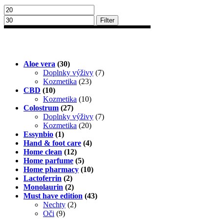
Filter
Kategórie
Aloe vera
(30)
Doplnky výživy
(7)
Kozmetika
(23)
CBD
(10)
Kozmetika
(10)
Colostrum
(27)
Doplnky výživy
(7)
Kozmetika
(20)
Essynbio
(1)
Hand & foot care
(4)
Home clean
(12)
Home parfume
(5)
Home pharmacy
(10)
Lactoferrin
(2)
Monolaurin
(2)
Must have edition
(43)
Nechty
(2)
Oči
(9)