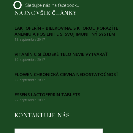
Sledujte nás na facebooku
NAJNOVŠIE ČLÁNKY
LAKTOFERÍN – BIELKOVINA, S KTOROU PORAZÍTE
ANÉMIU A POSILNITE SI SVOJ IMUNITNÝ SYSTÉM
18. septembra 2017
VITAMÍN C SI ĽUDSKÉ TELO NEVIE VYTVÁRAŤ
19. septembra 2017
FLOWEN CHRONICKÁ CIEVNA NEDOSTATOČNOSŤ
22. septembra 2017
ESSENS LACTOFERRIN TABLETS
22. septembra 2017
KONTAKTUJE NÁS