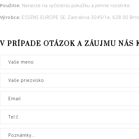
Použitie:
Naneste na vyčistenú pokožku a jemne rozotrite.
Výrobca:
ESSENS EUROPE SE, Zaoralova 3045/1e, 628 00 Brn
V PRÍPADE OTÁZOK A ZÁUJMU NÁS