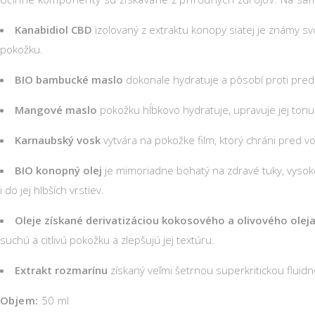
Kanabidiol CBD
izolovaný z extraktu konopy siatej je známy s
pokožku.
BIO bambucké maslo
dokonale hydratuje a pôsobí proti pre
Mangové maslo
pokožku hĺbkovo hydratuje, upravuje jej tonu
Karnaubský vosk
vytvára na pokožke film, ktorý chráni pred von
BIO konopný olej
je mimoriadne bohatý na zdravé tuky, vysoko 
i do jej hlbších vrstiev.
Oleje získané derivatizáciou kokosového a olivového olej
suchú a citlivú pokožku a zlepšujú jej textúru.
Extrakt rozmarínu
získaný veľmi šetrnou superkritickou fluid
Objem:
50 ml