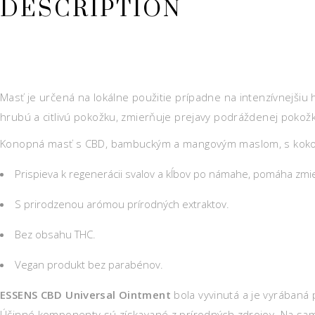
DESCRIPTION
Masť je určená na lokálne použitie prípadne na intenzívnejšiu
hrubú a citlivú pokožku, zmierňuje prejavy podráždenej pokož
Konopná masť s CBD, bambuckým a mangovým maslom, s koko
Prispieva k regenerácii svalov a kĺbov po námahe, pomáha zmie
S prirodzenou arómou prírodných extraktov.
Bez obsahu THC.
Vegan produkt bez parabénov.
ESSENS CBD Universal Ointment
bola vyvinutá a je vyrábaná 
Účinné komponenty sú získavané z prírodných zdrojov. Na samo