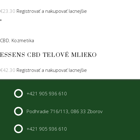
€
23.30
Registrovať a nakupovať lacnejšie
CBD
,
Kozmetika
ESSENS CBD TELOVÉ MLIEKO
€
42.30
Registrovať a nakupovať lacnejšie
+421 905 936 610
Podhradie 716/113, 086 33 Zborov
+421 905 936 610