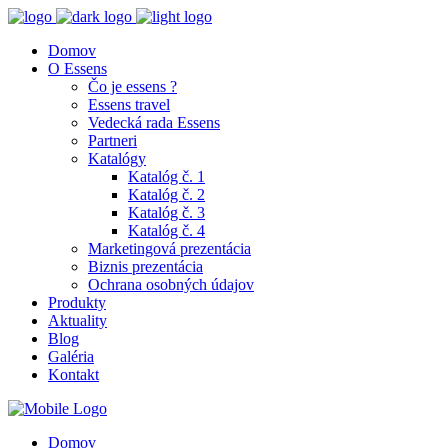
Domov
O Essens
Čo je essens ?
Essens travel
Vedecká rada Essens
Partneri
Katalógy
Katalóg č. 1
Katalóg č. 2
Katalóg č. 3
Katalóg č. 4
Marketingová prezentácia
Biznis prezentácia
Ochrana osobných údajov
Produkty
Aktuality
Blog
Galéria
Kontakt
Domov