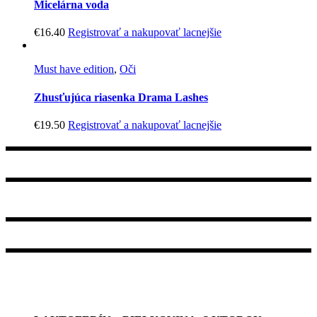
Micelárna voda
€
16.40
Registrovať a nakupovať lacnejšie
Must have edition
,
Oči
Zhusťujúca riasenka Drama Lashes
€
19.50
Registrovať a nakupovať lacnejšie
+421 905 936 610
Podhradie 716/113, 086 33 Zborov
+421 905 936 610
Sledujte nás na facebooku
Najnovšie články