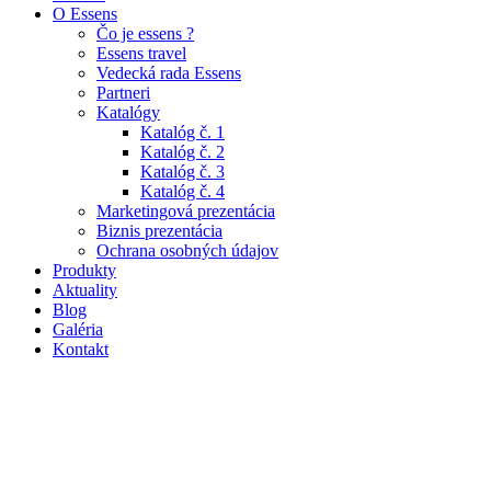
O Essens
Čo je essens ?
Essens travel
Vedecká rada Essens
Partneri
Katalógy
Katalóg č. 1
Katalóg č. 2
Katalóg č. 3
Katalóg č. 4
Marketingová prezentácia
Biznis prezentácia
Ochrana osobných údajov
Produkty
Aktuality
Blog
Galéria
Kontakt