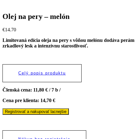
Olej na pery – melón
€
14.70
Limitovaná edícia oleja na pery s vôňou melónu dodáva perám
zrkadlový lesk a intenzívnu starostlivosť.
Celý popis produktu
Členská cena: 11,80 € / 7 b /
Cena pre klienta: 14,70 €
Registrovať a nakupovať lacnejšie