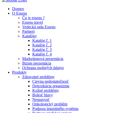
Domov
O Essens
Čo je essens ?
Essens travel
Vedecká rada Essens
Partneri
Katalógy
Katalóg č. 1
Katalóg č. 2
Katalóg č. 3
Katalóg č. 4
Marketingová prezentácia
Biznis prezentácia
Ochrana osobných údajov
Produkty
Zdravotné problémy
Cievna nedostatočnosť
Detoxikácia organizmu
Kožné problémy
Bolesť hlavy
Nespavosť
Onkologický problém
Podpora imunitného systému