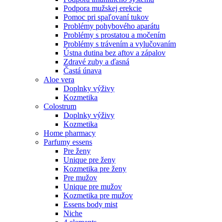
Podpora mužskej erekcie
Pomoc pri spaľovaní tukov
Problémy pohybového aparátu
Problémy s prostatou a močením
Problémy s trávením a vylučovaním
Ústna dutina bez aftov a zápalov
Zdravé zuby a ďasná
Častá únava
Aloe vera
Doplnky výživy
Kozmetika
Colostrum
Doplnky výživy
Kozmetika
Home pharmacy
Parfumy essens
Pre ženy
Unique pre ženy
Kozmetika pre ženy
Pre mužov
Unique pre mužov
Kozmetika pre mužov
Essens body mist
Niche