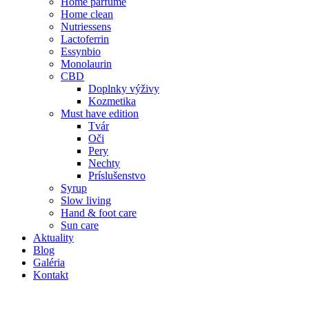
Home parfume
Home clean
Nutriessens
Lactoferrin
Essynbio
Monolaurin
CBD
Doplnky výživy
Kozmetika
Must have edition
Tvár
Oči
Pery
Nechty
Príslušenstvo
Syrup
Slow living
Hand & foot care
Sun care
Aktuality
Blog
Galéria
Kontakt