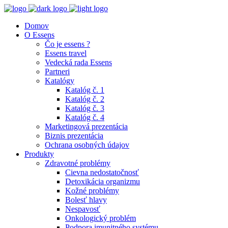
Domov
O Essens
Čo je essens ?
Essens travel
Vedecká rada Essens
Partneri
Katalógy
Katalóg č. 1
Katalóg č. 2
Katalóg č. 3
Katalóg č. 4
Marketingová prezentácia
Biznis prezentácia
Ochrana osobných údajov
Produkty
Zdravotné problémy
Cievna nedostatočnosť
Detoxikácia organizmu
Kožné problémy
Bolesť hlavy
Nespavosť
Onkologický problém
Podpora imunitného systému