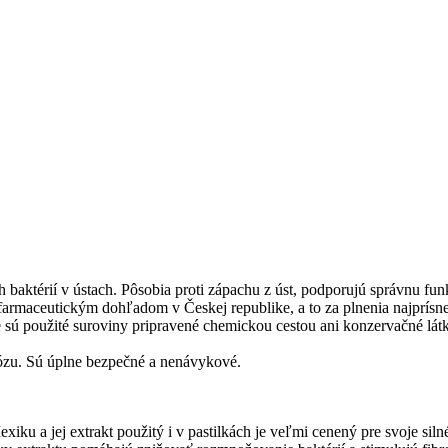
 baktérií v ústach. Pôsobia proti zápachu z úst, podporujú správnu funk
armaceutickým dohľadom v Českej republike, a to za plnenia najprísne
ú použité suroviny pripravené chemickou cestou ani konzervačné látky
tózu. Sú úplne bezpečné a nenávykové.
iku a jej extrakt použitý i v pastilkách je veľmi cenený pre svoje siln