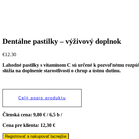
Dentálne pastilky – výživový doplnok
€
12.30
Lahodné pastilky s vitamínom C sú určené k pozvoľnému rozpúš
slúžia na doplnenie starostlivosti o chrup a ústnu dutinu.
Celý popis produktu
Členská cena: 9,80 € / 6,5 b /
Cena pre klienta: 12,30 €
Registrovať a nakupovať lacnejšie