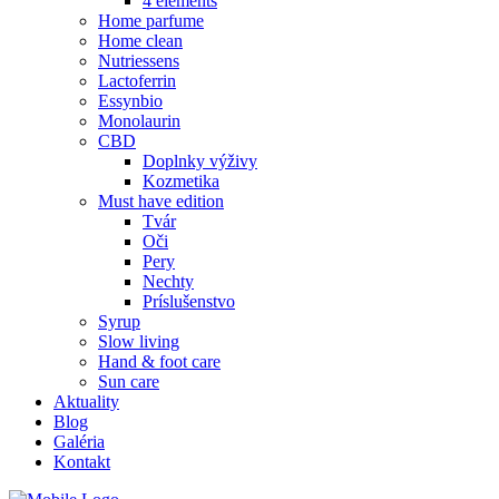
4 elements
Home parfume
Home clean
Nutriessens
Lactoferrin
Essynbio
Monolaurin
CBD
Doplnky výživy
Kozmetika
Must have edition
Tvár
Oči
Pery
Nechty
Príslušenstvo
Syrup
Slow living
Hand & foot care
Sun care
Aktuality
Blog
Galéria
Kontakt