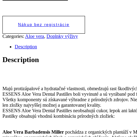
Nákup bez registrácie
Categories:
Aloe vera
,
Doplnky výživy
Description
Description
Majú protizápalové a hydratačné vlastnosti, obmedzujú rast škodlivých
ESSENS Aloe Vera Dental Pastilles boli vyvinuté a sú vyrábané pod f
Všetky komponenty sú získavané výhradne z prírodných zdrojov. Nie s
len zložky najvyššej možnej a garantovanej kvality.
ESSENS Aloe Vera Dental Pastilles neobsahujú cukor, lepok ani lak
Pastilky obsahujú vhodnú kombináciu prírodných zložiek:
Aloe Vera Barbadensis Miller
pochádza z organických plantáží v Mex