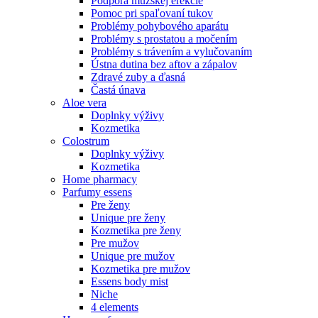
Podpora mužskej erekcie
Pomoc pri spaľovaní tukov
Problémy pohybového aparátu
Problémy s prostatou a močením
Problémy s trávením a vylučovaním
Ústna dutina bez aftov a zápalov
Zdravé zuby a ďasná
Častá únava
Aloe vera
Doplnky výživy
Kozmetika
Colostrum
Doplnky výživy
Kozmetika
Home pharmacy
Parfumy essens
Pre ženy
Unique pre ženy
Kozmetika pre ženy
Pre mužov
Unique pre mužov
Kozmetika pre mužov
Essens body mist
Niche
4 elements